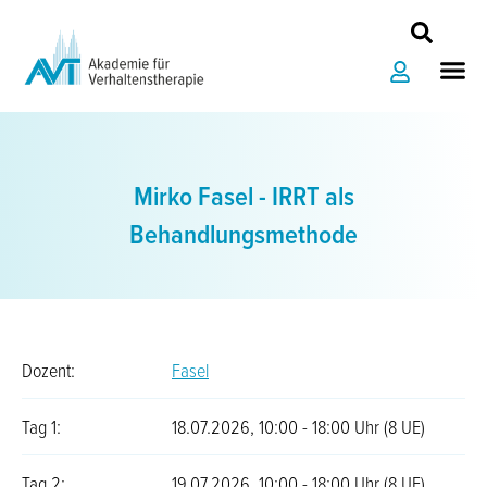
Zum
Inhalt
Me
springen
Mirko Fasel - IRRT als
Behandlungsmethode
Dozent:
Fasel
Tag 1:
18.07.2026, 10:00 - 18:00 Uhr (8 UE)
Tag 2:
19.07.2026, 10:00 - 18:00 Uhr (8 UE)