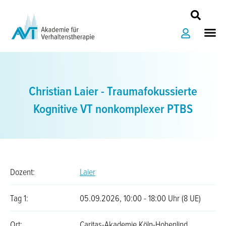
Zum
Inhalt
Me
springen
Christian Laier - Traumafokussierte
Kognitive VT nonkomplexer PTBS
Dozent:
Laier
Tag 1:
05.09.2026, 10:00 - 18:00 Uhr (8 UE)
Ort:
Caritas-Akademie Köln-Hohenlind