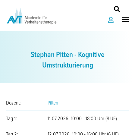
Zum
Inhalt
Me
springen
Stephan Pitten - Kognitive
Umstrukturierung
Dozent:
Pitten
Tag 1:
11.07.2026, 10:00 - 18:00 Uhr (8 UE)
Tag 2:
12.07.2026, 10:00 - 16:00 Uhr (6 UE)