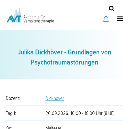
Zum
Inhalt
Me
springen
Julika Dickhöver - Grundlagen von
Psychotraumastörungen
Dozent:
Dickhöver
Tag 1:
26.09.2026, 10:00 - 18:00 Uhr (8 UE)
Ort:
Malteser