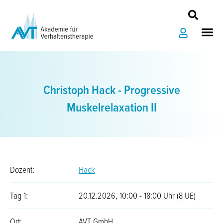
Zum
Inhalt
Me
springen
Christoph Hack - Progressive
Muskelrelaxation II
Dozent:
Hack
Tag 1:
20.12.2026, 10:00 - 18:00 Uhr (8 UE)
Ort:
AVT GmbH