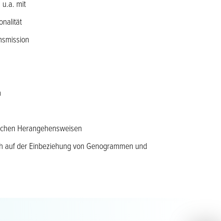
 u.a. mit
nalität
nsmission
n
ischen Herangehensweisen
uch auf der Einbeziehung von Genogrammen und